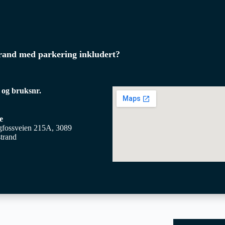
trand med parkering inkludert?
 og bruksnr.
e
gfossveien 215A, 3089
trand