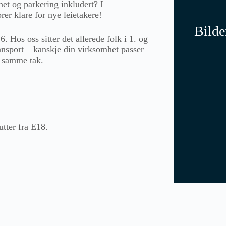
het og parkering inkludert? I
rer klare for nye leietakere!
Bilde
6. Hos oss sitter det allerede folk i 1. og
ransport – kanskje din virksomhet passer
r samme tak.
tter fra E18.