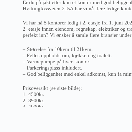
Er du på jakt etter kun et kontor med god beliggen
Hvittingfossveien 215A har vi nå flere ledige konto
Vi har nå 5 kontorer ledig i 2. etasje fra 1. juni 202
2. etasje innen eiendom, regnskap, elektriker og t
perfekt inn? Vi ønsker å samle flere bransjer unde
– Størrelse fra 10kvm til 21kvm.
– Felles oppholdsrom, kjøkken og toalett.
– Varmepumpe på hvert kontor.
– Parkeringsplass inkludert.
– God beliggenhet med enkel adkomst, kun få minu
Prisoversikt (se siste bilde):
1. 4500kr.
2. 3900kr.
3. 4000kr.
4. 6000kr.
5. 4500kr.