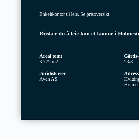
Enkeltkontor til leie. Se prisoversikt
Ønsker du å leie kun et kontor i Holmes
Areal tomt
Gårds-
3 775 m2
53/8
Juridisk eier
Adress
Aven AS
Hvittin
Holmes