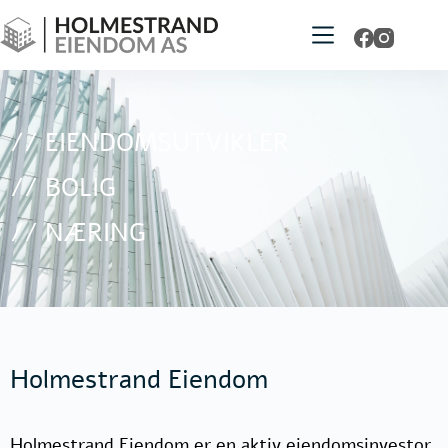
// EIENDOMSUTVIKLER
// BOLIG
// NÆRING
Holmestrand Eiendom
Holmestrand Eiendom er en aktiv eiendomsinvestor